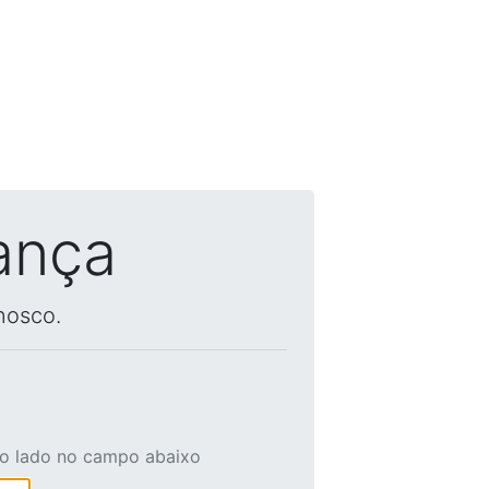
ança
nosco.
ao lado no campo abaixo