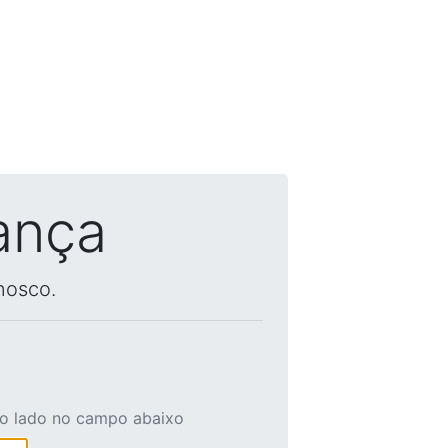
ança
nosco.
ao lado no campo abaixo