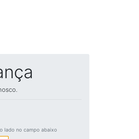
ança
nosco.
ao lado no campo abaixo