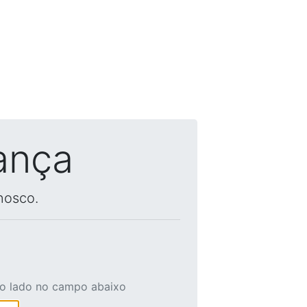
ança
nosco.
ao lado no campo abaixo