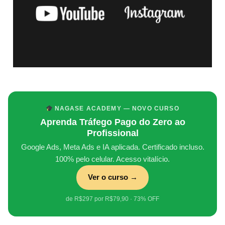
NAGASE ACADEMY — NOVO CURSO
Aprenda Tráfego Pago do Zero ao
Profissional
Google Ads, Meta Ads e IA aplicada. Certificado incluso.
100% pelo celular. Acesso vitalício.
Ver o curso →
de R$297 por R$79,90 · 73% OFF