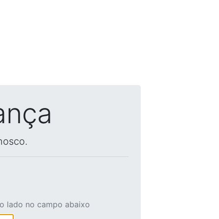
ança
nosco.
ao lado no campo abaixo