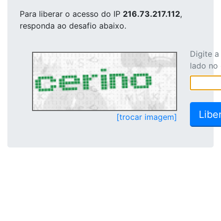
Para liberar o acesso
do IP
216.73.217.112
,
responda ao desafio abaixo.
Digite 
lado no
[trocar imagem]