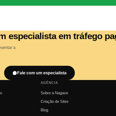
m especialista em tráfego p
esentar a
Fale com um especialista
AGÊNCIA
go
Sobre a Nagase
Criação de Sites
Blog