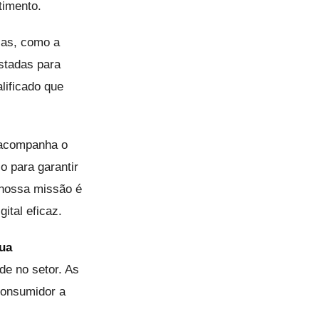
timento.
cas, como a
stadas para
lificado que
 acompanha o
 para garantir
 nossa missão é
ital eficaz.
sua
de no setor. As
consumidor a