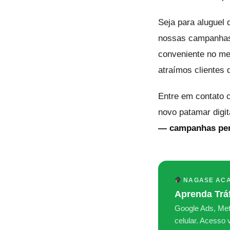
Seja para aluguel 
nossas campanhas 
conveniente no mer
atraímos clientes
Entre em contato 
novo patamar digit
— campanhas pers
NAGASE ACA
Aprenda Trá
Google Ads, Meta
celular. Acesso vi