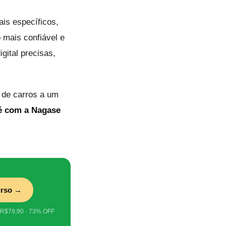
ais específicos,
mais confiável e
gital precisas,
 de carros a um
 é com a Nagase
urso →
 R$79,90 · 73% OFF