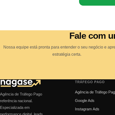
Fale com u
Nossa equipe está pronta para entender o seu negócio e apr
estratégia certa.
TRÁFEGO PAGO
Agência de Tráfego Pa
Agência de Tráfego Pago
Google Ads
referência nacional.
Especializada em
Instagram Ads
performance digital, leads