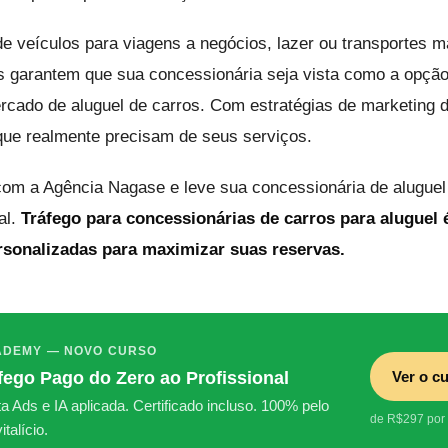
de veículos para viagens a negócios, lazer ou transportes m
garantem que sua concessionária seja vista como a opção 
cado de aluguel de carros. Com estratégias de marketing di
 que realmente precisam de seus serviços.
com a Agência Nagase e leve sua concessionária de aluguel
al.
Tráfego para concessionárias de carros para aluguel
onalizadas para maximizar suas reservas.
DEMY — NOVO CURSO
Ver o c
fego Pago do Zero ao Profissional
 Ads e IA aplicada. Certificado incluso. 100% pelo
de R$297 por
talício.