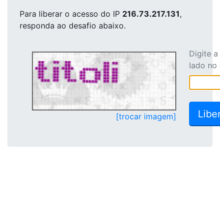
Para liberar o acesso
do IP
216.73.217.131
,
responda ao desafio abaixo.
Digite 
lado no
[trocar imagem]