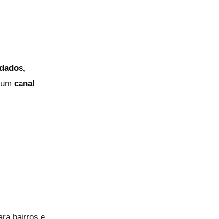
 dados,
m um
canal
ra bairros e