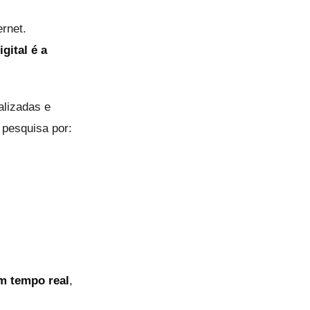
ernet.
igital é a
lizadas e
 pesquisa por:
m tempo real
,