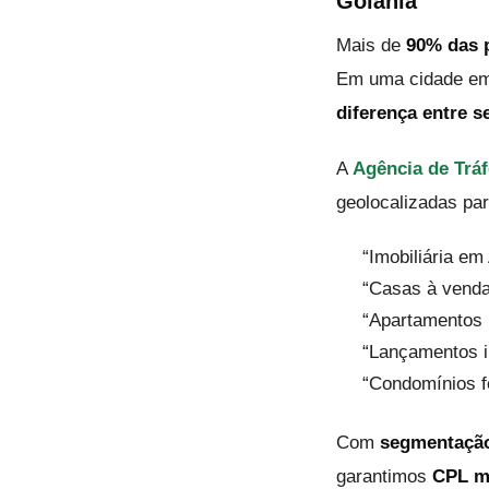
Goiânia
Mais de
90% das 
Em uma cidade e
diferença entre s
A
Agência de Tráf
geolocalizadas par
“Imobiliária e
“Casas à venda
“Apartamentos n
“Lançamentos i
“Condomínios f
Com
segmentação
garantimos
CPL me