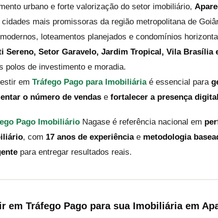
ento urbano e forte valorização do setor imobiliário,
Apare
 cidades mais promissoras da região metropolitana de Goiân
odernos, loteamentos planejados e condomínios horizonta
ti Sereno, Setor Garavelo, Jardim Tropical, Vila Brasília
 polos de investimento e moradia.
vestir em
Tráfego Pago para Imobiliária
é essencial para
g
entar o número de vendas
e
fortalecer a presença digita
ego Pago Imobiliário
Nagase é referência nacional em
per
iliário
, com
17 anos de experiência
e
metodologia basea
gente
para entregar resultados reais.
ir em Tráfego Pago para sua Imobiliária em Ap