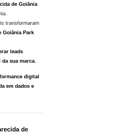
cida de Goiânia
ia.
is transformaram
 e Goiânia Park
erar leads
l da sua marca.
formance digital
da em dados e
arecida de