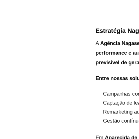
Estratégia Na
A
Agência Nagas
performance e a
previsível de ger
Entre nossas sol
Campanhas comp
Captação de lea
Remarketing au
Gestão contínua
Em
Aparecida de