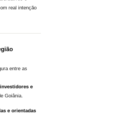
com real intenção
egião
ura entre as
investidores e
e Goiânia.
das e orientadas