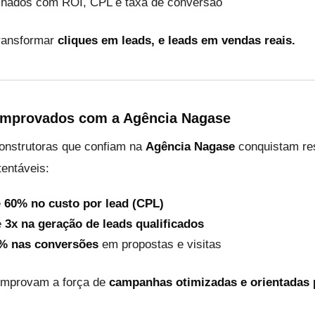
alhados com ROI, CPL e taxa de conversão
transformar
cliques em leads, e leads em vendas reais.
omprovados com a Agência Nagase
construtoras que confiam na
Agência Nagase
conquistam re
entáveis:
é
60% no custo por lead (CPL)
e
3x na geração de leads qualificados
% nas conversões
em propostas e visitas
mprovam a força de
campanhas otimizadas e orientadas 