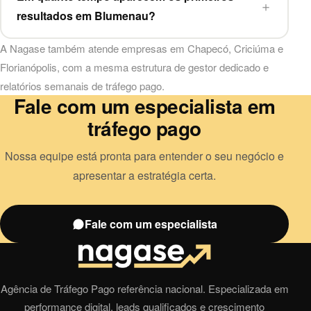
resultados em Blumenau?
A Nagase também atende empresas em
Chapecó
,
Criciúma
e
Florianópolis
, com a mesma estrutura de gestor dedicado e
relatórios semanais de
tráfego pago
.
Fale com um especialista em
tráfego pago
Nossa equipe está pronta para entender o seu negócio e
apresentar a estratégia certa.
Fale com um especialista
Agência de Tráfego Pago referência nacional. Especializada em
performance digital, leads qualificados e crescimento