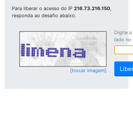
Para liberar o acesso
do IP
216.73.216.150
,
responda ao desafio abaixo.
Digite 
lado no
[trocar imagem]