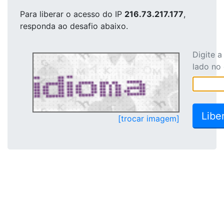
Para liberar o acesso
do IP
216.73.217.177
,
responda ao desafio abaixo.
Digite 
lado no
[trocar imagem]