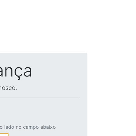
ança
nosco.
ao lado no campo abaixo