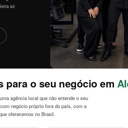
leira só
s para o seu negócio em
A
ma agência local que não entende o seu
 com negócio próprio fora do país, com a
que oferecemos no Brasil.