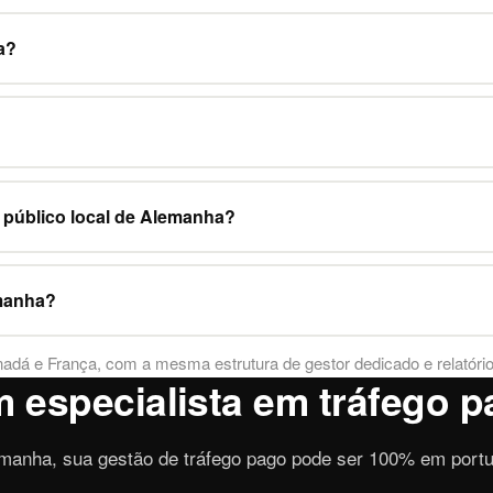
a?
público local de Alemanha?
emanha?
nadá
e
França
, com a mesma estrutura de gestor dedicado e relatór
 especialista em tráfego 
nha, sua gestão de tráfego pago pode ser 100% em portu