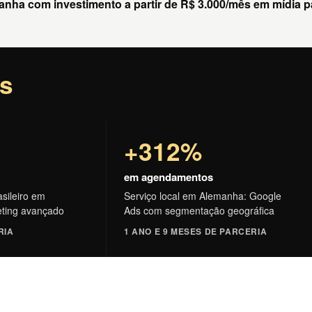
ha com investimento a partir de R$ 3.000/mês em mídia pag
os
+312%
em agendamentos
sileiro em
Serviço local em Alemanha: Google
ting avançado
Ads com segmentação geográfica
RIA
1 ANO E 9 MESES DE PARCERIA