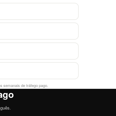
ios semanais de
tráfego pago
.
pago
guês.