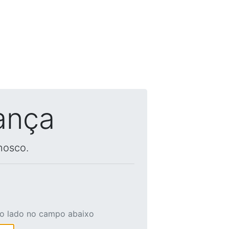
ança
nosco.
ao lado no campo abaixo