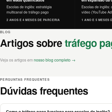
em leads qualificados
em expansão da 
Escolas de inglês: estratégia
Escolas de inglês
multicanal de tráfego pago
vídeo (YouTube Ad
2 ANOS E 4 MESES DE PARCERIA
1 ANO E 5 MESES 
BLOG
Artigos sobre
tráfego p
Veja os artigos em
nosso blog completo →
PERGUNTAS FREQUENTES
Dúvidas frequentes
Como o tráfego pago funciona para escolas de inglês?