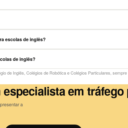
ra escolas de inglês?
colas de inglês?
gio de Inglês
,
Colégios de Robótica
e
Colégios Particulares
, sempre
especialista em tráfego
presentar a