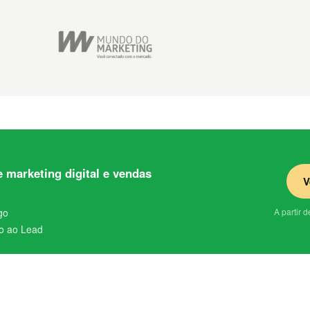
 marketing digital e vendas
V
go
A partir 
o ao Lead