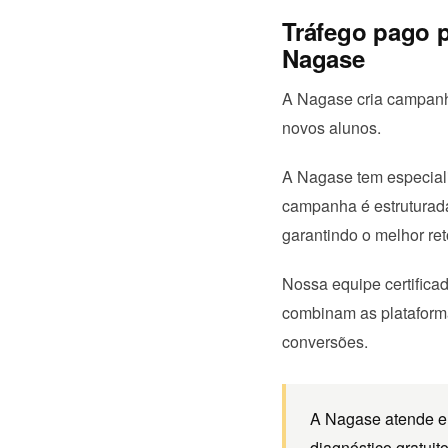
Tráfego pago p
Nagase
A Nagase cria campanh
novos alunos.
A Nagase tem especiali
campanha é estruturad
garantindo o melhor re
Nossa equipe certifica
combinam as plataforma
conversões.
A Nagase atende em
diagnóstico gratuit