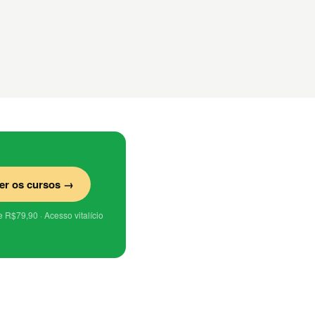
er os cursos →
de R$79,90 · Acesso vitalício