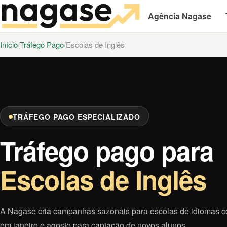
Agência Nagase
Início
Tráfego Pago
Escolas de Inglês
TRÁFEGO PAGO ESPECIALIZADO
Tráfego pago para
Escolas de Inglês
A Nagase cria campanhas sazonais para escolas de idiomas c
em janeiro e agosto para captação de novos alunos.