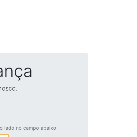
ança
nosco.
ao lado no campo abaixo