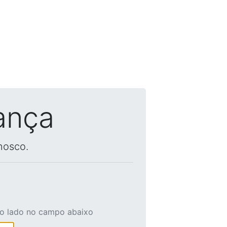
ança
nosco.
ao lado no campo abaixo