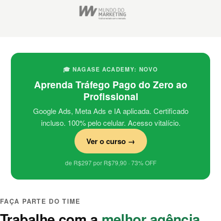
🎓 NAGASE ACADEMY: NOVO
Aprenda Tráfego Pago do Zero ao
Profissional
Google Ads, Meta Ads e IA aplicada. Certificado
incluso. 100% pelo celular. Acesso vitalício.
Ver o curso →
de R$297 por R$79,90 · 73% OFF
FAÇA PARTE DO TIME
Trabalhe com a
melhor agência