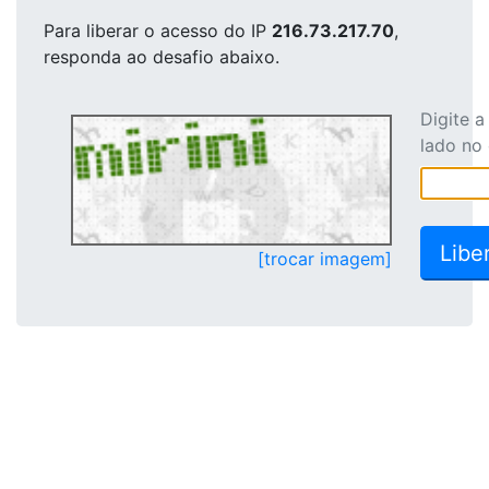
Para liberar o acesso
do IP
216.73.217.70
,
responda ao desafio abaixo.
Digite 
lado no
[trocar imagem]