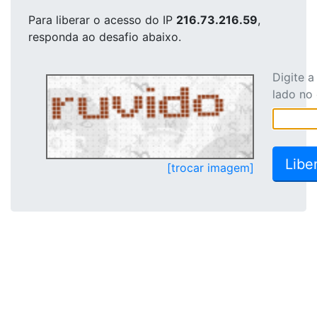
Para liberar o acesso
do IP
216.73.216.59
,
responda ao desafio abaixo.
Digite 
lado no
[trocar imagem]